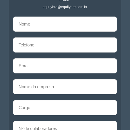
equilybre@equilybre.com.br