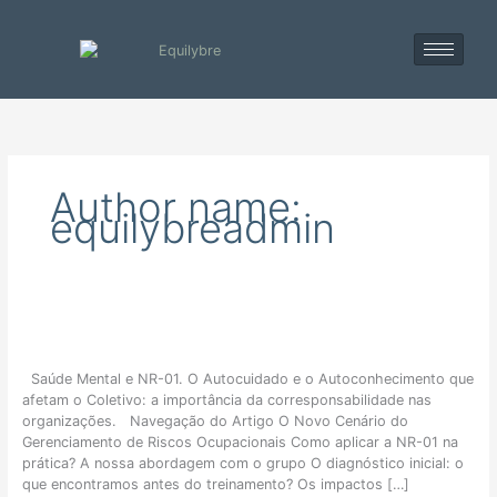
Skip
to
content
Author name:
equilybreadmin
O
papel
da
Saúde Mental e NR-01. O Autocuidado e o Autoconhecimento que
corresponsabilidade
afetam o Coletivo: a importância da corresponsabilidade nas
na
organizações. Navegação do Artigo O Novo Cenário do
Saúde
Gerenciamento de Riscos Ocupacionais Como aplicar a NR-01 na
Mental
prática? A nossa abordagem com o grupo O diagnóstico inicial: o
Organizacional
que encontramos antes do treinamento? Os impactos […]