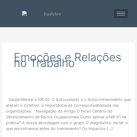
Skip
to
content
Emoções e Relações
no Trabalho
O
papel
da
Saúde Mental e NR-01. O Autocuidado e o Autoconhecimento que
corresponsabilidade
afetam o Coletivo: a importância da corresponsabilidade nas
na
organizações. Navegação do Artigo O Novo Cenário do
Saúde
Gerenciamento de Riscos Ocupacionais Como aplicar a NR-01 na
Mental
prática? A nossa abordagem com o grupo O diagnóstico inicial: o
Organizacional
que encontramos antes do treinamento? Os impactos […]