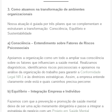
s
e
3. Como atuamos na transformação de ambientes
a
organizacionais
p
l
Nossa atuação é guiada por três pilares que se complementam e
i
estruturam a transformação: Consciência, Equilíbrio e
c
Sustentabilidade
a
a
a) Consciência – Entendimento sobre Fatores de Riscos
t
Psicossociais
o
d
Apoiamos a organização como um todo a ampliar sua consciência
a
sobre os fatores que influenciam a saúde mental. Realizamos
s
diagnósticos, identificamos riscos psicossociais e apoiamos na
a
análise da organização do trabalho para garantir a
Conformidade
s
Legal NR-1
e às diretrizes estratégicas. Assim, a empresa entende
e
claramente onde está e quais caminhos precisa percorrer.
m
p
b) Equilíbrio – Integração Empresa e Indivíduo
r
e
Fazemos com que a prevenção e promoção de saúde mental
s
deixe de ser uma ação meramente obrigatória e passe a integrar a
a
estratégia do negócio com um
Projeto em Saúde Mental