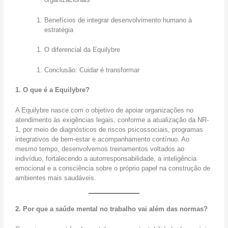
r
d
r
a
a
s
Benefícios de integrar desenvolvimento humano à
b
d
o
estratégia
a
e
b
l
n
r
O diferencial da Equilybre
h
a
e
o
S
a
Conclusão: Cuidar é transformar
a
N
ú
o
1. O que é a Equilybre?
d
v
e
a
A Equilybre nasce com o objetivo de apoiar organizações no
M
N
atendimento às exigências legais, conforme a atualização da NR-
e
R
1, por meio de diagnósticos de riscos psicossociais, programas
n
1
integrativos de bem-estar e acompanhamento contínuo. Ao
t
,
mesmo tempo, desenvolvemos treinamentos voltados ao
a
c
indivíduo, fortalecendo a autorresponsabilidade, a inteligência
l
u
emocional e a consciência sobre o próprio papel na construção de
O
j
ambientes mais saudáveis.
r
a
g
f
a
i
2. Por que a saúde mental no trabalho vai além das normas?
n
s
i
c