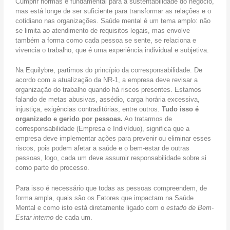
Cumprir normas é fundamental para a sustentabilidade do negócio,
z
a
mas está longe de ser suficiente para transformar as relações e o
a
l
cotidiano nas organizações. Saúde mental é um tema amplo: não
c
i
se limita ao atendimento de requisitos legais, mas envolve
i
z
também a forma como cada pessoa se sente, se relaciona e
o
a
vivencia o trabalho, que é uma experiência individual e subjetiva.
n
ç
a
ã
Na Equilybre, partimos do princípio da corresponsabilidade. De
l
o
acordo com a atualização da NR-1, a empresa deve revisar a
c
organização do trabalho quando há riscos presentes. Estamos
o
falando de metas abusivas, assédio, carga horária excessiva,
m
injustiça, exigências contraditórias, entre outros.
Tudo isso é
e
organizado e gerido por pessoas.
Ao tratarmos de
ç
corresponsabilidade (Empresa e Indivíduo), significa que a
a
empresa deve implementar ações para prevenir ou eliminar esses
e
riscos, pois podem afetar a saúde e o bem-estar de outras
m
pessoas, logo, cada um deve assumir responsabilidade sobre si
0
como parte do processo.
5
/
Para isso é necessário que todas as pessoas compreendem, de
2
forma ampla, quais são os Fatores que impactam na Saúde
0
Mental e como isto está diretamente ligado com o
estado de Bem-
2
Estar interno
de cada um.
6
e